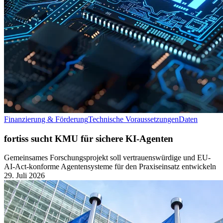
Finanzierung & Förderung
Technische Voraussetzungen
Daten
fortiss sucht KMU für sichere KI-Agenten
Gemeinsames Forschungsprojekt soll vertrauenswürdige und EU-
AI-Act-konforme Agentensysteme für den Praxiseinsatz entwickeln
29. Juli 2026