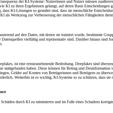
 Transparenz der KI-Systeme: Nutzerinnen und Nutzer müssen zuallerers
wie KI zu ihren Ergebnissen gelangt, auf deren Basis Entscheidungen ge
 dass KI-Lösungen so gestaltet sind, dass sie menschliche Entscheidun
I als Werkzeug zur Verbesserung der menschlichen Fähigkeiten dient un
n basierend auf den Daten, mit denen sie trainiert wurde, bestimmte G
e Datenquellen vielfältig und repräsentativ sind. Darüber hinaus sind
en.
epfakes, ist eine ernstzunehmende Bedrohung. Deepfakes sind überzeu
 nie stattgefunden haben. Diese können für Betrug und Desinformation 
ingen, Gelder auf Konten von Betrügerinnen und Betrügern zu überwe
erlich. Weiterhin ist es wichtig, KI-Systeme so zu schützen, dass sie 
ance
 Schäden durch KI zu minimieren und im Falle eines Schadens korrigie