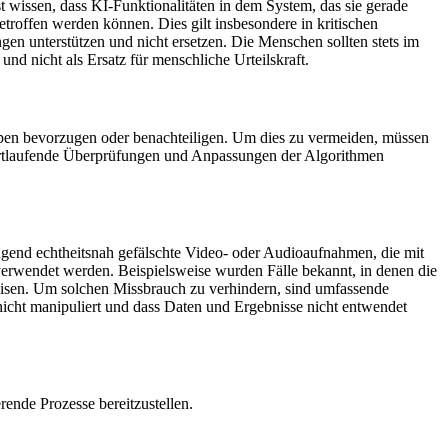
t wissen, dass KI-Funktionalitäten in dem System, das sie gerade
troffen werden können. Dies gilt insbesondere in kritischen
gen unterstützen und nicht ersetzen. Die Menschen sollten stets im
d nicht als Ersatz für menschliche Urteilskraft.
ruppen bevorzugen oder benachteiligen. Um dies zu vermeiden, müssen
 fortlaufende Überprüfungen und Anpassungen der Algorithmen
gend echtheitsnah gefälschte Video- oder Audioaufnahmen, die mit
verwendet werden. Beispielsweise wurden Fälle bekannt, in denen die
isen. Um solchen Missbrauch zu verhindern, sind umfassende
nicht manipuliert und dass Daten und Ergebnisse nicht entwendet
rende Prozesse bereitzustellen.